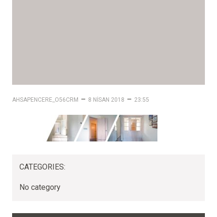
–
–
AHSAPENCERE_O56CRM
8 NISAN 2018
23:55
CATEGORIES:
No category