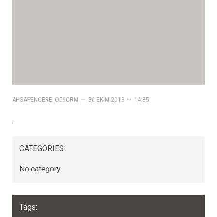
–
–
AHSAPENCERE_O56CRM
30 EKIM 2013
14:35
CATEGORIES:
No category
Tags: